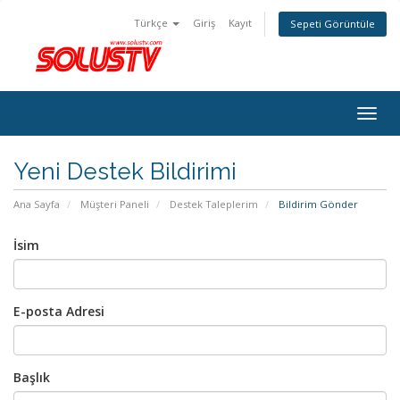
Türkçe
Giriş
Kayıt
Sepeti Görüntüle
Togg
navig
Yeni Destek Bildirimi
Ana Sayfa
Müşteri Paneli
Destek Taleplerim
Bildirim Gönder
İsim
E-posta Adresi
Başlık