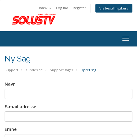
Dansk
Log ind
Register
Vis bestillingskurv
Togg
navig
Ny Sag
Support
Kundeside
Support sager
Opret sag
Navn
E-mail adresse
Emne