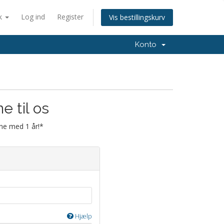
k
Log ind
Register
Vis bestillingskurv
Konto
 til os
ne med 1 år!*
Hjælp