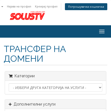
n
Најава на профил
Креирај профил
Потрошувачка кошничка
Togg
navig
ТРАНСФЕР НА
ДОМЕНИ
Категории
Дополнителни услуги