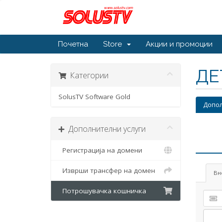
Почетна
Store
Акции и промоции
ДЕ
Категории
SolusTV Software Gold
Допол
Дополнителни услуги
Регистрација на домени
Изврши трансфер на домен
Вн
Потрошувачка кошничка