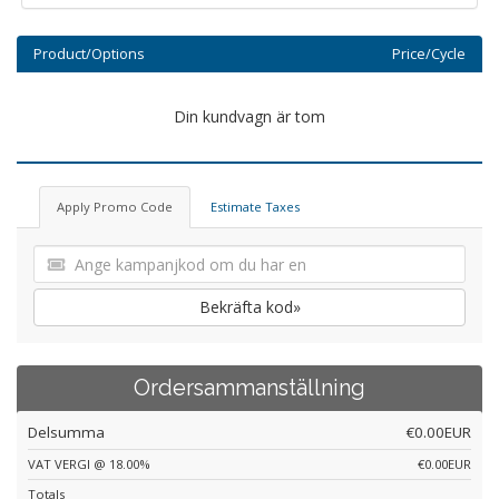
Product/Options
Price/Cycle
Din kundvagn är tom
Apply Promo Code
Estimate Taxes
Bekräfta kod»
Ordersammanställning
Delsumma
€0.00EUR
VAT VERGI @ 18.00%
€0.00EUR
Totals