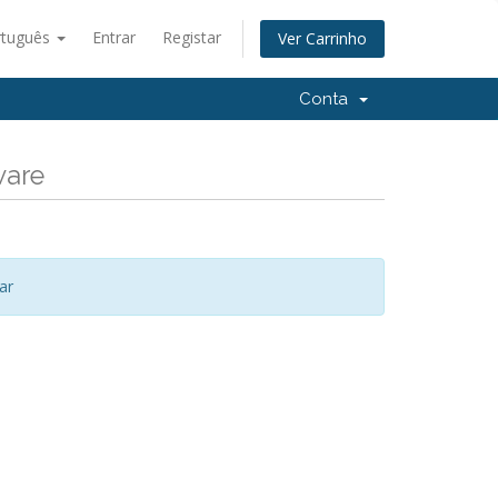
rtuguês
Entrar
Registar
Ver Carrinho
Conta
ware
ar