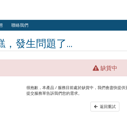
態
聯絡我們
糕，發生問題了...
缺貨中
很抱歉，本產品 / 服務目前處於缺貨中，我們會盡快提
提交服務單告訴我們您的需求。
返回重試