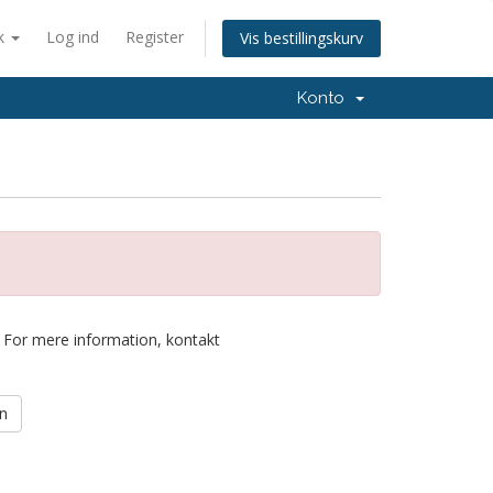
k
Log ind
Register
Vis bestillingskurv
Konto
t. For mere information, kontakt
en